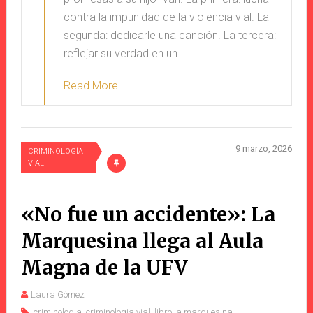
contra la impunidad de la violencia vial. La
segunda: dedicarle una canción. La tercera:
reflejar su verdad en un
Read More
9 marzo, 2026
CRIMINOLOGÍA
VIAL
«No fue un accidente»: La
Marquesina llega al Aula
Magna de la UFV
Laura Gómez
criminologia
,
criminologia vial
,
libro la marquesina