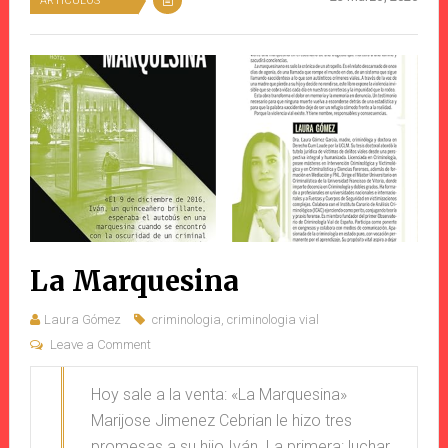
ARTÍCULOS
La Marquesina
Laura Gómez
criminologia
,
criminologia vial
Leave a Comment
Hoy sale a la venta: «La Marquesina»
Marijose Jimenez Cebrian le hizo tres
promesas a su hijo Iván. La primera: luchar