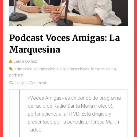
Podcast Voces Amigas: La
Marquesina
Laura Gómez
criminologia
,
criminologia vial
,
criminologos
,
lamarquesina
,
podcast
Leave a Comment
«Voces Amigas» es un conocido programa
de radio de Radio Santa María (Toledo),
perteneciente a la RTVD. Está dirigido y
presentado por la periodista Teresa Martín-
Tadeo