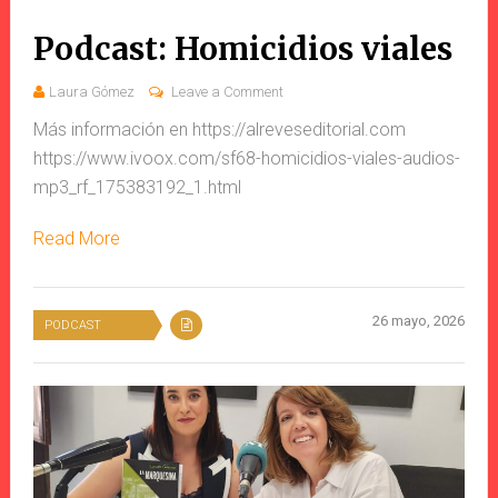
Podcast: Homicidios viales
Laura Gómez
Leave a Comment
Más información en https://alreveseditorial.com
https://www.ivoox.com/sf68-homicidios-viales-audios-
mp3_rf_175383192_1.html
Read More
26 mayo, 2026
PODCAST