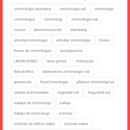
criminologia educativa
criminologia vial
criminologo
criminologos
criminology
criminología vial
cursos
desvictimización
diariolaley
estudiarcriminologia
estudiar criminologia
frases
frases de criminólogos
lamarquesina
LAURA GOMEZ
laura gómez
motivación
Narcotráfico
observatorio criminologia vial
prevención
PuraCriminologia
píldoras criminológicas
salidas profesionales
seguidad vial
Seguridad vial
trabajar de criminologo
trabajo
trabajo de criminologo
victimas
victimas de delitos viales
victimas viales