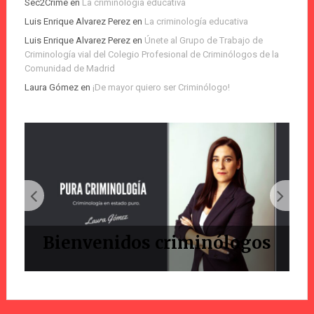
Sec2Crime
en
La criminología educativa
Luis Enrique Alvarez Perez
en
La criminología educativa
Luis Enrique Alvarez Perez
en
Únete al Grupo de Trabajo de
Criminología vial del Colegio Profesional de Criminólogos de la
Comunidad de Madrid
Laura Gómez
en
¡De mayor quiero ser Criminólogo!
Bienvenidos criminólogos