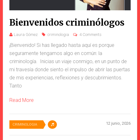
Bienvenidos criminólogos
Laura Gómez
criminologia
4 Comments
¡Bienvenido! Si has llegado hasta aquí es porque
seguramente tengamos algo en común: la
criminología. Inicias un viaje conmigo, en un punto de
mi travesía donde siento el impulso de abrir las puertas
de mis experiencias, reflexiones y descubrimientos.
Tanto
Read More
12 junio, 2026
CRIMINOLOGIA