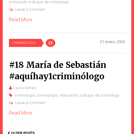
motivación
,
trabajar de criminologo
Leave a Comment
Read More
21 enero, 2026
CRIMINOLOGIA
#18 María de Sebastián
#aquíhay1criminólogo
Laura Gómez
criminologia
,
criminologos
,
motivación
,
trabajar de criminologo
Leave a Comment
Read More
OLDER POSTS