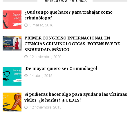
ARTÍCULOS ALEATORIOS
¿Qué tengo que hacer para trabajar como
criminólogo?
3 marzo, 2016
PRIMER CONGRESO INTERNACIONAL EN
CIENCIAS CRIMINOLOGICAS, FORENSES Y DE
SEGURIDAD: MÉXICO
12 noviembre, 2020
¡De mayor quiero ser Criminólogo!
14 abril, 2015
Si pudieras hacer algo para ayudar a las víctimas
viales ,¿lo harías? ¡PUEDES!
12 noviembre, 2015