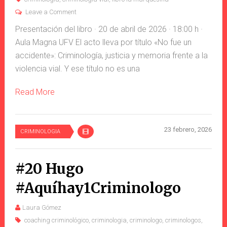
Leave a Comment
Presentación del libro · 20 de abril de 2026 · 18:00 h ·
Aula Magna UFV El acto lleva por título «No fue un
accidente»: Criminología, justicia y memoria frente a la
violencia vial. Y ese título no es una
Read More
23 febrero, 2026
CRIMINOLOGIA
#20 Hugo
#Aquíhay1Criminologo
Laura Gómez
coaching criminológico
,
criminologia
,
criminologo
,
criminologos
,