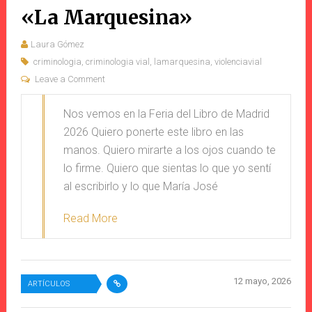
«La Marquesina»
Laura Gómez
criminologia
,
criminologia vial
,
lamarquesina
,
violenciavial
Leave a Comment
Nos vemos en la Feria del Libro de Madrid
2026 Quiero ponerte este libro en las
manos. Quiero mirarte a los ojos cuando te
lo firme. Quiero que sientas lo que yo sentí
al escribirlo y lo que María José
Read More
12 mayo, 2026
ARTÍCULOS