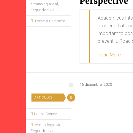
Perspective
criminologia vial
,
Seguridad vial
Academicus Inter
Leave a Comment
problem that does
important to cons
prevent it. Road
Read More
16 diciembre, 2020
ARTÍCULOS
Laura Gómez
criminologia vial
,
Seguridad vial