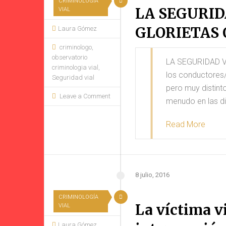
CRIMINOLOGÍA
LA SEGURID
VIAL
GLORIETAS
Laura Gómez
criminologo
,
observatorio
LA SEGURIDAD V
criminologia vial
,
los conductores/
Seguridad vial
pero muy distint
Leave a Comment
menudo en las d
Read More
8 julio, 2016
CRIMINOLOGÍA
La víctima vi
VIAL
Laura Gómez