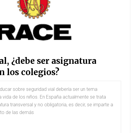
al, ¿debe ser asignatura
n los colegios?
ucar sobre seguridad vial debería ser un tema
a vida de los niños. En España actualmente se trata
ra transversal y no obligatoria, es decir, se imparte a
nto de las demás