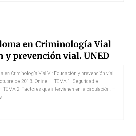
loma en Criminología Vial
n y prevención vial. UNED
en Criminología Vial VI: Educación y prevención vial.
octubre de 2018. Online. – TEMA 1: Seguridad e
 – TEMA 2: Factores que intervienen en la circulación. –
s
Hugo
#18 María de Sebastián