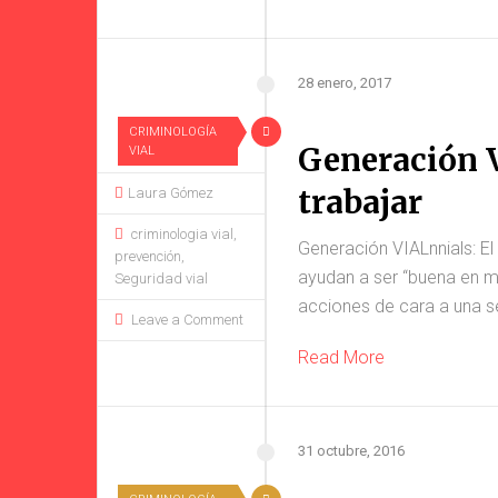
28 enero, 2017
CRIMINOLOGÍA
Generación V
VIAL
trabajar
Laura Gómez
criminologia vial
,
Generación VIALnnials: El
prevención
,
ayudan a ser “buena en m
Seguridad vial
acciones de cara a una se
Leave a Comment
Read More
31 octubre, 2016