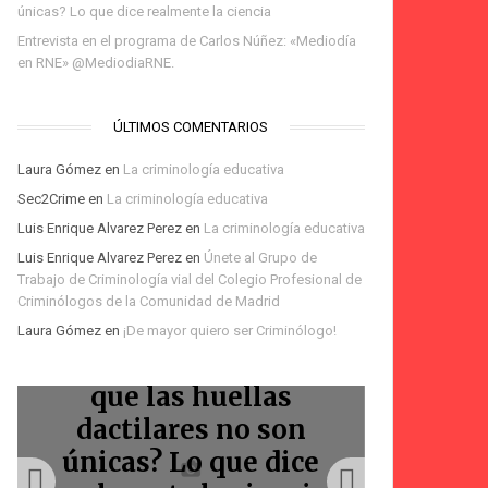
únicas? Lo que dice realmente la ciencia
Entrevista en el programa de Carlos Núñez: «Mediodía
en RNE» @MediodiaRNE.
ÚLTIMOS COMENTARIOS
Laura Gómez
en
La criminología educativa
Sec2Crime
en
La criminología educativa
Luis Enrique Alvarez Perez
en
La criminología educativa
Te espero en la Feria
Luis Enrique Alvarez Perez
en
Únete al Grupo de
del Libro de Madrid:
Trabajo de Criminología vial del Colegio Profesional de
Podcast Voces Amigas:
Podcast: Homicidios
firma de «La
Bienvenidos
Criminólogos de la Comunidad de Madrid
Laura Gómez
en
¡De mayor quiero ser Criminólogo!
La Marquesina
criminólogos
Marquesina»
viales
¿La IA ha demostrado
que las huellas
Entr
dactilares no son
progr
únicas? Lo que dice
Núñez: