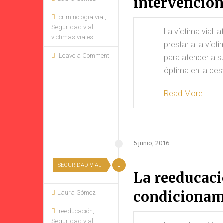
intervenció
criminologia vial
,
Seguridad vial
,
La víctima vial: 
victimas viales
prestar a la víct
Leave a Comment
para atender a s
óptima en la des
Read More
5 junio, 2016
SEGURIDAD VIAL
La reeducaci
condicionam
Laura Gómez
reeducación
,
Seguridad vial