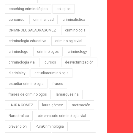
coaching criminológico
colegios
concurso
criminalidad
criminalística
CRIMINOLOGALAURAGOMEZ
criminologia
criminologia educativa
criminologia vial
criminologo
criminologos
criminology
criminología vial
cursos
desvictimización
diariolaley
estudiarcriminologia
estudiar criminologia
frases
frases de criminólogos
lamarquesina
LAURA GOMEZ
laura gómez
motivación
Narcotráfico
observatorio criminologia vial
prevención
PuraCriminologia