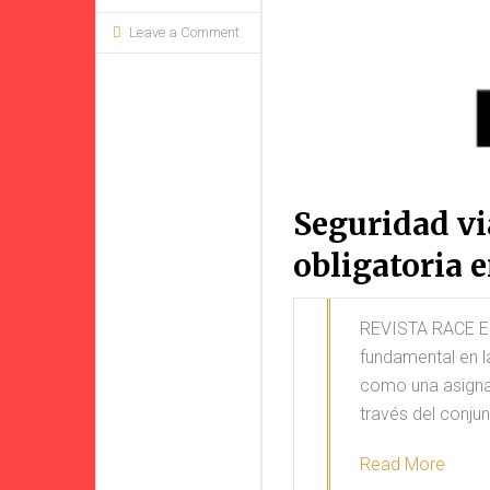
Leave a Comment
Seguridad vi
obligatoria e
REVISTA RACE Ed
fundamental en l
como una asignatu
través del conju
Read More