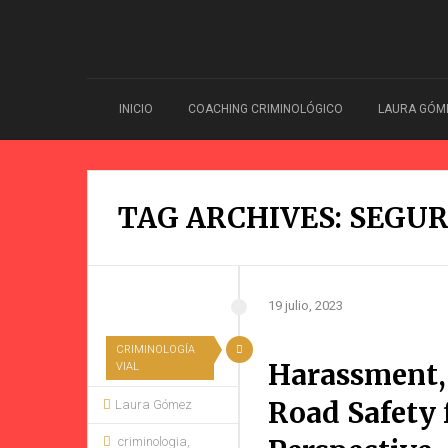
INICIO
COACHING CRIMINOLÓGICO
LAURA GÓM
TAG ARCHIVES: SEGUR
19 julio, 2023
CRIMINOLOGÍA
Harassment, 
VIAL
Road Safety 
Laura Gómez
criminologia
,