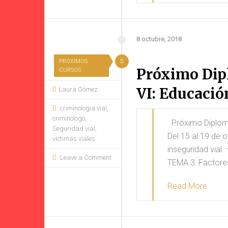
8 octubre, 2018
PRÓXIMOS
Próximo Dip
CURSOS
VI: Educació
Laura Gómez
criminologia vial
,
criminologo
,
Próximo Diploma 
Seguridad vial
,
Del 15 al 19 de 
victimas viales
inseguridad vial.
Leave a Comment
TEMA 3: Factore
Read More
#20 