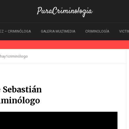
PuraCriminologia
EZ – CRIMINÓLOGA
GALERIA MULTIMEDIA
CRIMINOLOGÍA
VICT
íhay1criminólogo
 Sebastián
iminólogo