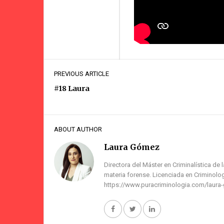
PREVIOUS ARTICLE
#18 Laura
ABOUT AUTHOR
Laura Gómez
Directora del Máster en Criminalística de 
materia forense. Licenciada en Criminolog
https://www.puracriminologia.com/laura
#20 