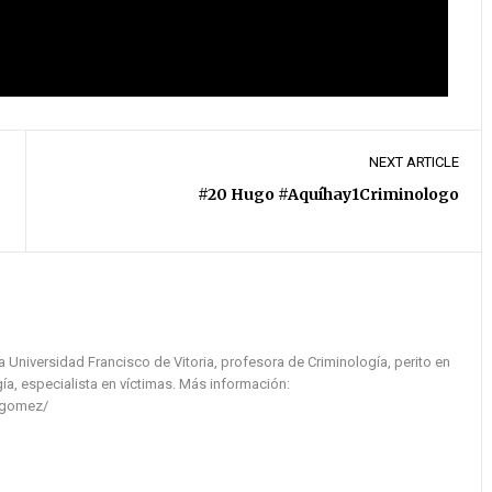
NEXT ARTICLE
#20 Hugo #Aquíhay1Criminologo
la Universidad Francisco de Vitoria, profesora de Criminología, perito en
ía, especialista en víctimas. Más información:
-gomez/
Hugo
#18 María de Sebastián