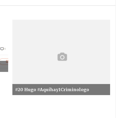
iminologo
#aquíhay1criminólogo
#20 Hugo #Aquíhay1Criminologo