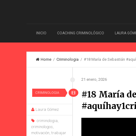
INICIO
COACHING CRIMINOLÓGICO
LAURA GÓM
Home
/
Criminologia
/ #18 María de Sebastián #aqu
21 enero, 2026
#18 María de
CRIMINOLOGIA
#aquíhay1cr
Laura Gómez
criminologia
,
criminologos
,
motivación
,
trabajar