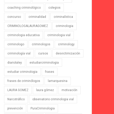
coaching criminológico
colegios
concurso
criminalidad
criminalística
CRIMINOLOGALAURAGOMEZ
criminologia
criminologia educativa
criminologia vial
criminologo
criminologos
criminology
criminología vial
cursos
desvictimización
diariolaley
estudiarcriminologia
estudiar criminologia
frases
frases de criminólogos
lamarquesina
LAURA GOMEZ
laura gómez
motivación
Narcotráfico
observatorio criminologia vial
prevención
PuraCriminologia