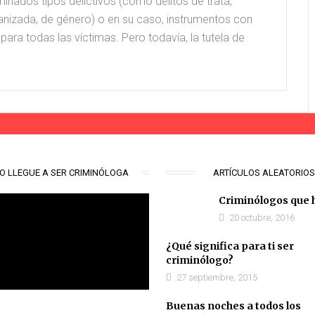
iminologo
#aquíhay1criminólogo
minados tipos delictivos (como delitos de trata,
anizada, de género) o en su caso, instrumentos con
para todas las víctimas. Pero todavía, la tutela de
O LLEGUE A SER CRIMINÓLOGA
ARTÍCULOS ALEATORIO
Criminólogos que 
20 octubre, 2016
¿Qué significa para ti ser
criminólogo?
27 septiembre, 2015
Buenas noches a todos los