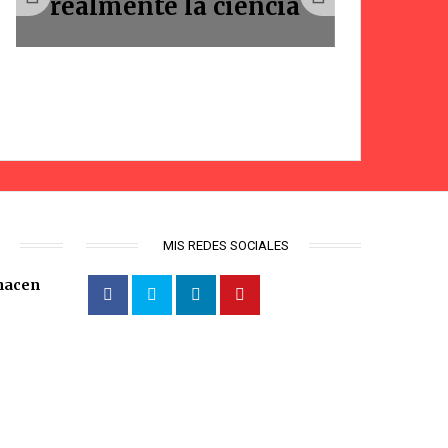
realmente la ciencia
RNE» @
S
MIS REDES SOCIALES
hacen