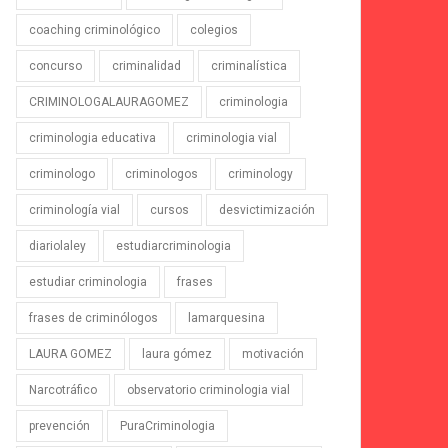
coaching criminológico
colegios
concurso
criminalidad
criminalística
CRIMINOLOGALAURAGOMEZ
criminologia
criminologia educativa
criminologia vial
criminologo
criminologos
criminology
criminología vial
cursos
desvictimización
diariolaley
estudiarcriminologia
estudiar criminologia
frases
frases de criminólogos
lamarquesina
LAURA GOMEZ
laura gómez
motivación
Narcotráfico
observatorio criminologia vial
prevención
PuraCriminologia