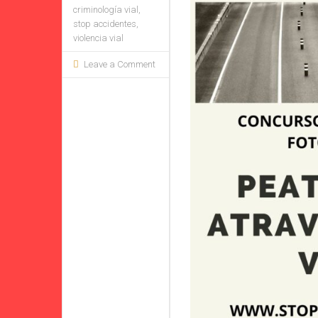
criminología vial
,
stop accidentes
,
violencia vial
Leave a Comment