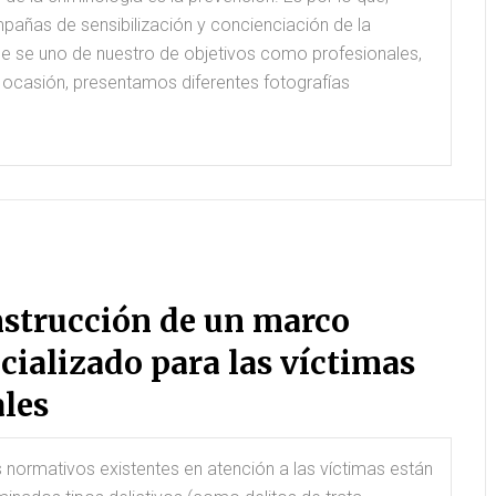
mpañas de sensibilización y concienciación de la
ebe se uno de nuestro de objetivos como profesionales,
 ocasión, presentamos diferentes fotografías
onstrucción de un marco
ecializado para las víctimas
ales
Hugo
#18 María de Sebastián
 normativos existentes en atención a las víctimas están