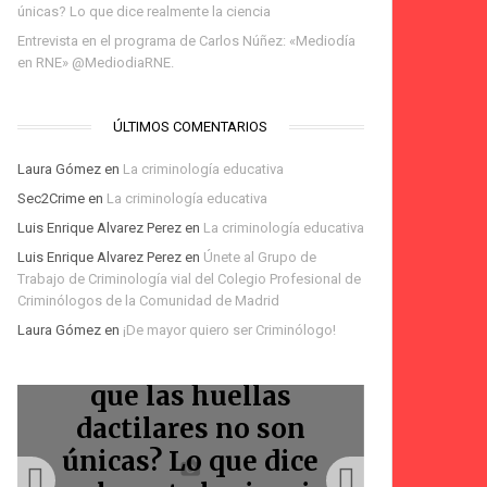
únicas? Lo que dice realmente la ciencia
Entrevista en el programa de Carlos Núñez: «Mediodía
en RNE» @MediodiaRNE.
ÚLTIMOS COMENTARIOS
Laura Gómez
en
La criminología educativa
Sec2Crime
en
La criminología educativa
Luis Enrique Alvarez Perez
en
La criminología educativa
Te espero en la Feria
Luis Enrique Alvarez Perez
en
Únete al Grupo de
del Libro de Madrid:
Trabajo de Criminología vial del Colegio Profesional de
Podcast Voces Amigas:
Podcast: Homicidios
firma de «La
Bienvenidos
Criminólogos de la Comunidad de Madrid
Laura Gómez
en
¡De mayor quiero ser Criminólogo!
La Marquesina
criminólogos
Marquesina»
viales
¿La IA ha demostrado
que las huellas
Entr
dactilares no son
progr
únicas? Lo que dice
Núñez: