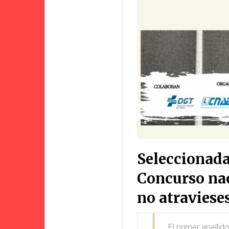
Seleccionada
Concurso nac
no atravieses
El primer apellid