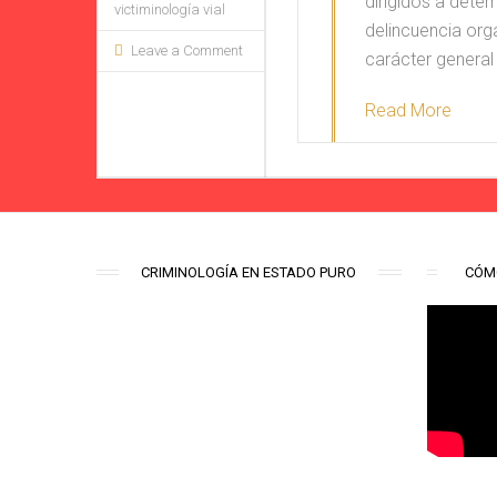
#Aquíhay1Cr
dirigidos a deter
victiminología vial
delincuencia org
Leave a Comment
carácter general 
Read More
CRIMINOLOGÍA EN ESTADO PURO
CÓM