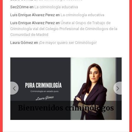
Sec2Crime
en
La criminología educativa
Luis Enrique Alvarez Perez
en
La criminología educativa
Luis Enrique Alvarez Perez
en
Únete al Grupo de Trabajo de
Criminología vial del Colegio Profesional de Criminólogos de la
Comunidad de Madrid
Laura Gómez
en
¡De mayor quiero ser Criminólogo!
Bienvenidos criminólogos