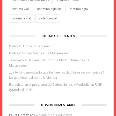
victima vial
victiminología vial
victimologia
violencia vial
violenciavial
ENTRADAS RECIENTES
Podcast: Homicidios viales
Podcast Voces Amigas: La Marquesina
Te espero en la Feria del Libro de Madrid: firma de «La
Marquesina»
¿La IA ha demostrado que las huellas dactilares no son únicas?
Lo que dice realmente la ciencia
Entrevista en el programa de Carlos Núñez: «Mediodía en RNE»
@MediodiaRNE.
ÚLTIMOS COMENTARIOS
Laura Gómez
en
La criminología educativa