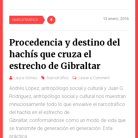
13 enero, 2016
NARCOTRÁFICO
Procedencia y destino del
hachís que cruza el
estrecho de Gibraltar
Laura Gómez
Narcotráfico
Leave a Comment
Andrés López, antropólogo social y cultural y Juan G.
Rodríguez, antropólogo social y cultural nos muestran
minuciosamente todo lo que envuelve el narcotráfico
del hachís en el estrecho de
Gibraltar, conformándose como un modo de vida que
se transmite de generación en generación. Esta
práctica