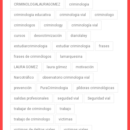
CRIMINOLOGALAURAGOMEZ
criminologia
criminologia educativa
criminologia vial
criminologo
criminologos
criminology
criminología vial
cursos
desvictimización
diariolaley
estudiarcriminologia
estudiar criminologia
frases
frases de criminólogos
lamarquesina
LAURA GOMEZ
laura gómez
motivación
Narcotráfico
observatorio criminologia vial
prevención
PuraCriminologia
píldoras criminológicas
salidas profesionales
seguidad vial
Seguridad vial
trabajar de criminologo
trabajo
trabajo de criminologo
victimas
victimas de delitos viales
victimas viales