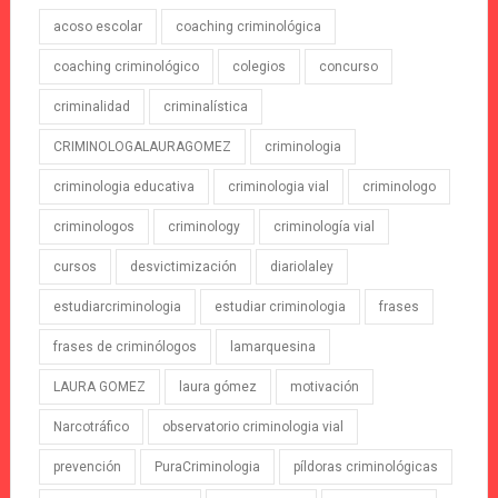
acoso escolar
coaching criminológica
coaching criminológico
colegios
concurso
criminalidad
criminalística
CRIMINOLOGALAURAGOMEZ
criminologia
criminologia educativa
criminologia vial
criminologo
criminologos
criminology
criminología vial
cursos
desvictimización
diariolaley
estudiarcriminologia
estudiar criminologia
frases
frases de criminólogos
lamarquesina
LAURA GOMEZ
laura gómez
motivación
Narcotráfico
observatorio criminologia vial
prevención
PuraCriminologia
píldoras criminológicas