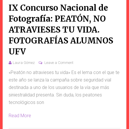
IX Concurso Nacional de
Fotografía: PEATÓN, NO
ATRAVIESES TU VIDA.
FOTOGRAFÍAS ALUMNOS
UFV
Laura Gómez
Leave a Comment
«Peatón no atravieses tu vida» Es el lema con el que te
este año se lanza la campaña sobre seguridad vial
destinada a uno de los usuarios de la vía que más
siniestralidad presenta. Sin duda, los peatones
tecnológicos son
Read More