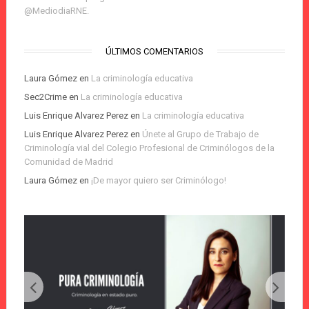
@MediodiaRNE.
ÚLTIMOS COMENTARIOS
Laura Gómez
en
La criminología educativa
Sec2Crime
en
La criminología educativa
Luis Enrique Alvarez Perez
en
La criminología educativa
Luis Enrique Alvarez Perez
en
Únete al Grupo de Trabajo de
Criminología vial del Colegio Profesional de Criminólogos de la
Comunidad de Madrid
Laura Gómez
en
¡De mayor quiero ser Criminólogo!