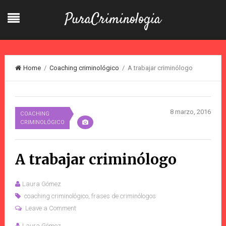
PuraCriminologia
Home
/
Coaching criminológico
/ A trabajar criminólogo
8 marzo, 2016
COACHING
CRIMINOLÓGICO
A trabajar criminólogo
Laura Gómez
coaching criminológico
,
frases de criminólogos
Leave a Comment
Laura Gómez