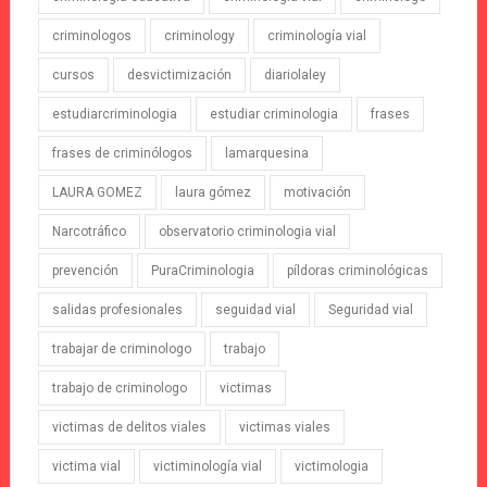
criminologos
criminology
criminología vial
cursos
desvictimización
diariolaley
estudiarcriminologia
estudiar criminologia
frases
frases de criminólogos
lamarquesina
LAURA GOMEZ
laura gómez
motivación
Narcotráfico
observatorio criminologia vial
prevención
PuraCriminologia
píldoras criminológicas
salidas profesionales
seguidad vial
Seguridad vial
trabajar de criminologo
trabajo
trabajo de criminologo
victimas
victimas de delitos viales
victimas viales
victima vial
victiminología vial
victimologia