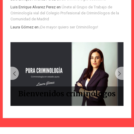
Luis Enrique Alvarez Perez
en
Únete al Grupo de Trabajo de
Criminología vial del Colegio Profesional de Criminólogos de la
Comunidad de Madrid
Laura Gómez
en
¡De mayor quiero ser Criminólogo!
Bienvenidos criminólogos