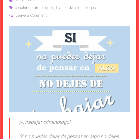
coaching criminológico
,
frases de criminólogos
Leave a Comment
¡A trabajar criminólogo!
Si no puedes dejar de pensar en algo no dejes