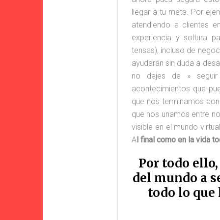
llegar a tu meta. Por eje
atendiendo a clientes 
experiencia y soltura p
tensas), incluso de negoc
ayudarán sin duda a desa
no dejes de » seguir
acontecimientos que pue
que nos terminamos cono
que nos unamos entre nos
visible en el mundo virtu
A
l final como en la vida
Por todo ello
del mundo a se
todo lo que