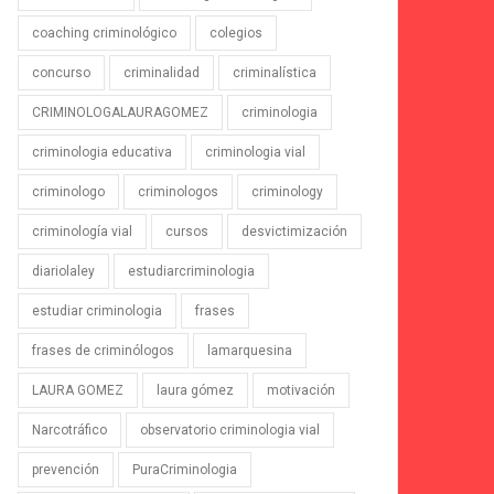
coaching criminológico
colegios
concurso
criminalidad
criminalística
CRIMINOLOGALAURAGOMEZ
criminologia
criminologia educativa
criminologia vial
criminologo
criminologos
criminology
criminología vial
cursos
desvictimización
diariolaley
estudiarcriminologia
estudiar criminologia
frases
frases de criminólogos
lamarquesina
LAURA GOMEZ
laura gómez
motivación
Narcotráfico
observatorio criminologia vial
prevención
PuraCriminologia