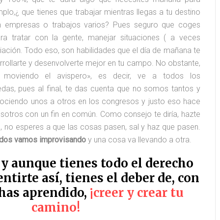
mplo,¿ que tienes que trabajar mientras llegas a tu destino
en empresas o trabajos varios? Pues seguro que coges
ara tratar con la gente, manejar situaciones ( a veces
iación. Todo eso, son habilidades que el día de mañana te
rrollarte y desenvolverte mejor en tu campo. No obstante,
 moviendo el avispero», es decir, ve a todos los
das, pues al final, te das cuenta que no somos tantos y
ciendo unos a otros en los congresos y justo eso hace
otros con un fin en común. Como consejo te diría, hazte
al, no esperes a que las cosas pasen, sal y haz que pasen.
 todos vamos improvisando
y una cosa va llevando a otra.
, y aunque tienes todo el derecho
ntirte así, tienes el deber de, con
 has aprendido,
¡creer y crear tu
camino!