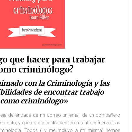
go que hacer para trabajar
omo criminólogo?
mado con la Criminología y las
bilidades de encontrar trabajo
como criminólogo»
deja de entrada de mi correo un email de un compañero
do esto, y que no encuentra sentido a tanto esfuerzo tras
riminología. Todos ( y me incluyo a mí misma) hemos