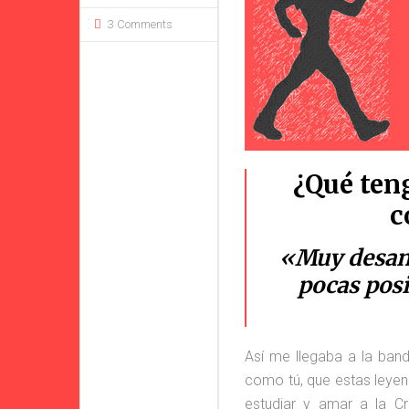
3 Comments
¿Qué ten
c
«Muy desani
pocas posi
Así me llegaba a la ban
como tú, que estas leyen
estudiar y amar a la C