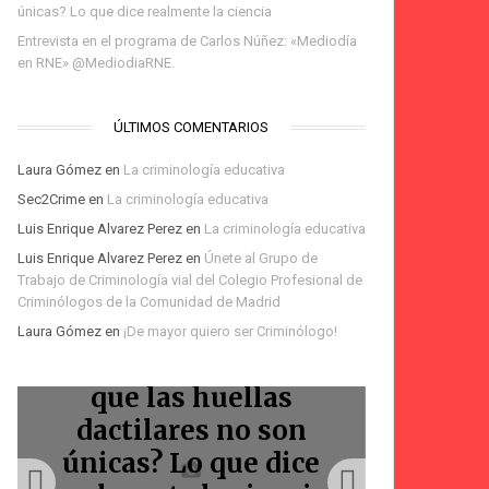
únicas? Lo que dice realmente la ciencia
Entrevista en el programa de Carlos Núñez: «Mediodía
en RNE» @MediodiaRNE.
ÚLTIMOS COMENTARIOS
Laura Gómez
en
La criminología educativa
Sec2Crime
en
La criminología educativa
Luis Enrique Alvarez Perez
en
La criminología educativa
Te espero en la Feria
Luis Enrique Alvarez Perez
en
Únete al Grupo de
del Libro de Madrid:
Trabajo de Criminología vial del Colegio Profesional de
Podcast Voces Amigas:
Podcast: Homicidios
firma de «La
Bienvenidos
Criminólogos de la Comunidad de Madrid
Laura Gómez
en
¡De mayor quiero ser Criminólogo!
La Marquesina
criminólogos
Marquesina»
viales
¿La IA ha demostrado
que las huellas
Entr
dactilares no son
progr
únicas? Lo que dice
Núñez: