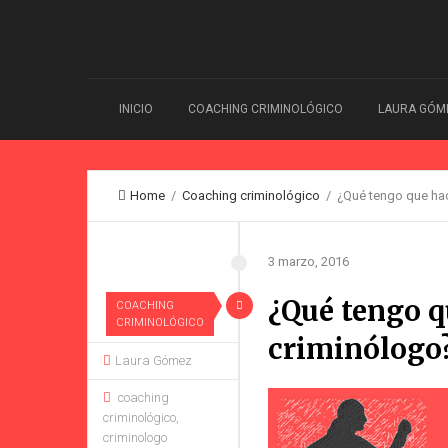
INICIO
COACHING CRIMINOLÓGICO
LAURA GÓM
Home
/
Coaching criminológico
/ ¿Qué tengo que hac
3 marzo, 2016
¿Qué tengo q
COACHING
CRIMINOLÓGICO
criminólogo
Laura Gómez
coaching
criminológico
,
criminologo