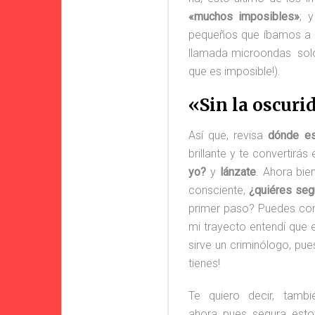
#Aquíhay1Cr
«muchos imposibles»
; 
pequeños que íbamos a p
llamada microondas solo
que es imposible!).
«Sin la oscuri
Así que, revisa
dónde es
brillante y te convertirás
yo?
y
lánzate
. Ahora bie
consciente,
¿quiéres seg
primer paso? Puedes comi
mi trayecto entendí que 
sirve un criminólogo, pue
tienes!
Te quiero decir, tam
ahora pues segura esto