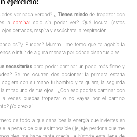
n ejercicio:
 puedes ver nada verdad? ¿
Tienes miedo
de tropezar con
ves a
caminar
solo sin poder ver? ¡Qué locura! (estas
ojos cerrados, respira y escúchate la respiración…
ando así?¿ Puedes? Mumm… me temo que te agobia la
enos o intuir de alguna manera por dónde pisan tus pies.
ue necesitarías
para poder caminar un poco más firme y
odea? Se me ocurren dos opciones: la primera estaría
e cogiera con su mano tu hombro y te guiara; la segunda
 la mitad uno de tus ojos….¿Con eso podrías caminar con
e a veces puedas tropezar o no vayas por el camino
o? ¡Yo creo si!
imero de todo a que canalices la energía que inviertes en
Hugo
#18 María de Sebastián
e la pena o de que es imposible ( je,je,je perdona que me
imposibles me hace tanta gracia…la historia esta llena de