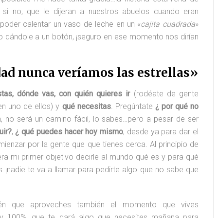
iminologo
#aquíhay1criminólogo
y si no, que le dijeran a nuestros abuelos cuando eran
oder calentar un vaso de leche en un «
cajita cuadrada
»
 dándole a un botón, ¡seguro en ese momento nos dirían
dad nunca veríamos las estrellas»
tas, dónde vas, con quién quieres ir
(rodéate de gente
 en uno de ellos) y
qué necesitas
. Pregúntate
¿ por qué no
n, no será un camino fácil, lo sabes…pero a pesar de ser
uir?
,
¿ qué puedes hacer hoy mismo
, desde ya para dar el
enzar por la gente que que tienes cerca. Al principio de
era mi primer objetivo decirle al mundo qué es y para qué
s ¡nadie te va a llamar para pedirte algo que no sabe que
bién que aproveches también el momento que vives
y 100%, que te dará algo que necesites mañana para