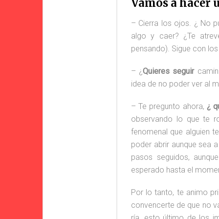
Vamos a hacer u
– Cierra los ojos. ¿ No
algo y caer? ¿Te atre
pensando). Sigue con los 
– ¿
Quieres seguir
camin
idea de no poder ver al m
– Te pregunto ahora,
¿ q
observando lo que te r
fenomenal que alguien t
poder abrir aunque sea a
pasos seguidos, aunqu
esperado hasta el moment
Por lo tanto, te animo pr
#20 
convencerte de que no val
ría, esto último de los 