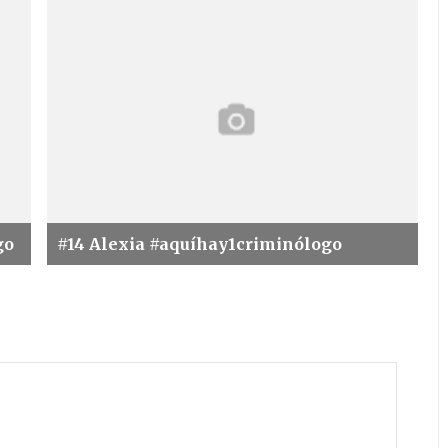
go
#14 Alexia #aquíhay1criminólogo