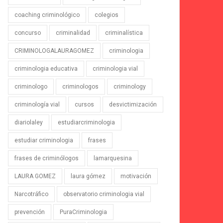
coaching criminológico
colegios
concurso
criminalidad
criminalística
CRIMINOLOGALAURAGOMEZ
criminologia
criminologia educativa
criminologia vial
criminologo
criminologos
criminology
criminología vial
cursos
desvictimización
diariolaley
estudiarcriminologia
estudiar criminologia
frases
frases de criminólogos
lamarquesina
LAURA GOMEZ
laura gómez
motivación
Narcotráfico
observatorio criminologia vial
prevención
PuraCriminologia