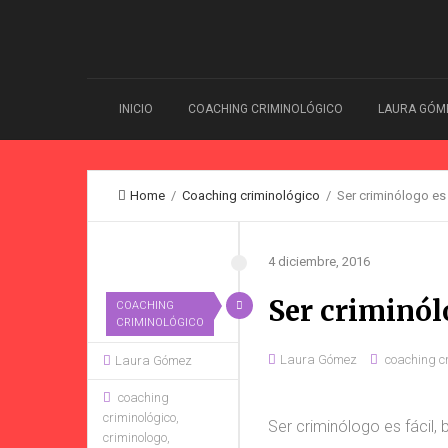
INICIO
COACHING CRIMINOLÓGICO
LAURA GÓM
Home
/
Coaching criminológico
/ Ser criminólogo es 
4 diciembre, 2016
Ser criminólo
COACHING
CRIMINOLÓGICO
Laura Gómez
coaching c
Laura Gómez
coaching
criminológico
,
Ser criminólogo es fácil,
criminologo
,