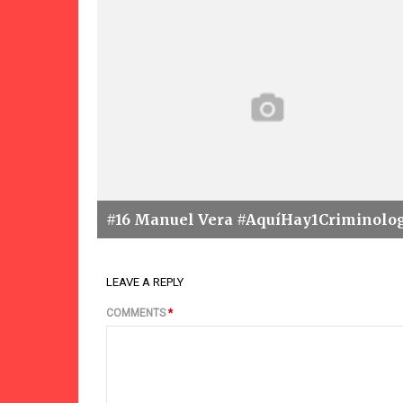
#16 Manuel Vera #AquíHay1Criminolo
LEAVE A REPLY
COMMENTS
*