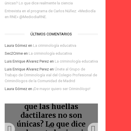
únicas? Lo que dice realmente la ciencia
Entrevista en el programa de Carlos Núñez: «Mediodía
en RNE» @MediodiaRNE.
ÚLTIMOS COMENTARIOS
Laura Gómez
en
La criminología educativa
Sec2Crime
en
La criminología educativa
Luis Enrique Alvarez Perez
en
La criminología educativa
Te espero en la Feria
Luis Enrique Alvarez Perez
en
Únete al Grupo de
del Libro de Madrid:
Trabajo de Criminología vial del Colegio Profesional de
Podcast Voces Amigas:
Podcast: Homicidios
firma de «La
Bienvenidos
Criminólogos de la Comunidad de Madrid
Laura Gómez
en
¡De mayor quiero ser Criminólogo!
La Marquesina
criminólogos
Marquesina»
viales
¿La IA ha demostrado
que las huellas
Entr
dactilares no son
progr
únicas? Lo que dice
Núñez: