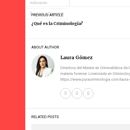
motivación
Leave a Comment
PREVIOUS ARTICLE
¿Qué es la Criminología?
ABOUT AUTHOR
Laura Gómez
Directora del Máster en Criminalística de 
materia forense. Licenciada en Criminolog
https://www.puracriminologia.com/laura
RELATED POSTS