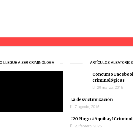
iminologo
#aquíhay1criminólogo
O LLEGUE A SER CRIMINÓLOGA
ARTÍCULOS ALEATORIO
Concurso Faceboo
criminológicas
29 marzo, 2016
La desvictimización
7 agosto, 2015
#20 Hugo #Aquíhay1Crimino
23 febrero, 2026