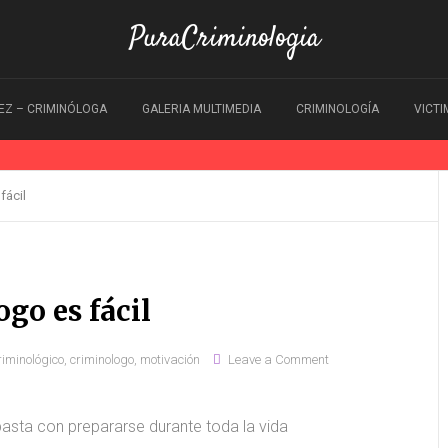
PuraCriminologia
EZ – CRIMINÓLOGA
GALERIA MULTIMEDIA
CRIMINOLOGÍA
VICT
fácil
go es fácil
riminológico
,
criminologo
,
motivación
Leave a Comment
 basta con prepararse durante toda la vida