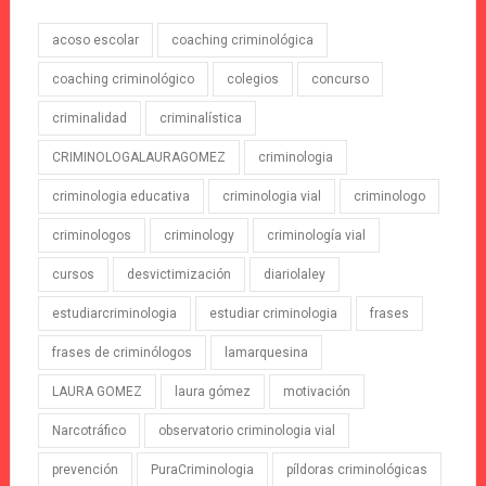
acoso escolar
coaching criminológica
coaching criminológico
colegios
concurso
criminalidad
criminalística
CRIMINOLOGALAURAGOMEZ
criminologia
criminologia educativa
criminologia vial
criminologo
criminologos
criminology
criminología vial
cursos
desvictimización
diariolaley
estudiarcriminologia
estudiar criminologia
frases
frases de criminólogos
lamarquesina
LAURA GOMEZ
laura gómez
motivación
Narcotráfico
observatorio criminologia vial
prevención
PuraCriminologia
píldoras criminológicas