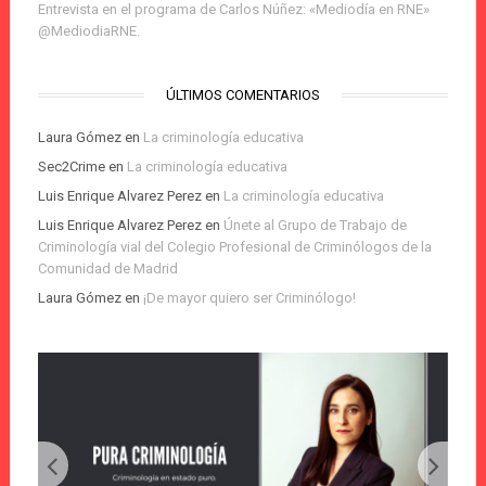
Entrevista en el programa de Carlos Núñez: «Mediodía en RNE»
@MediodiaRNE.
ÚLTIMOS COMENTARIOS
Laura Gómez
en
La criminología educativa
Sec2Crime
en
La criminología educativa
Luis Enrique Alvarez Perez
en
La criminología educativa
Luis Enrique Alvarez Perez
en
Únete al Grupo de Trabajo de
Criminología vial del Colegio Profesional de Criminólogos de la
Comunidad de Madrid
Laura Gómez
en
¡De mayor quiero ser Criminólogo!