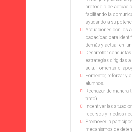
protocolo de actuació
facilitando la comuni
ayudando a su potenci
Actuaciones con los al
capacidad para identi
demás y actuar en func
Desarrollar conductas
estrategias dirigidas a
aula. Fomentar el apo
Fomentar, reforzar y c
alumnos.
Rechazar de manera ta
trato).
Incentivar las situaci
recursos y medios nec
Promover la participac
#20 
mecanismos de detenci