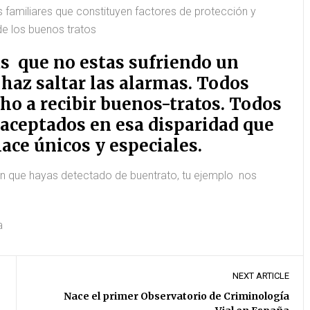
iminologo
#aquíhay1criminólogo
s familiares que constituyen factores de protección y
de los buenos tratos
as que no estas sufriendo un
 haz saltar las alarmas. Todos
o a recibir buenos-tratos. Todos
aceptados en esa disparidad que
ace únicos y especiales.
n que hayas detectado de buentrato, tu ejemplo nos
a
NEXT ARTICLE
Nace el primer Observatorio de Criminología