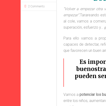
2 Comments
“Volver a empezar otra v
empezar”.
Tarareando est
al cole, vamos a comenz
superación, esfuerzo y… ¡
Para ello vamos a prop
capaces de detectar, refo
que favorecen un buen am
Es import
buenostra
pueden se
Vamos a
potenciar los bu
entre los niños, aumenta