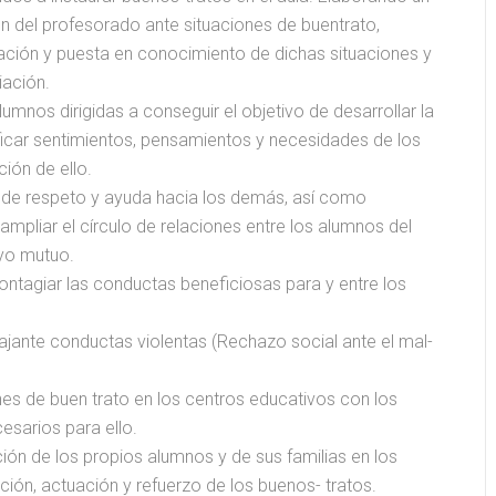
n del profesorado ante situaciones de buentrato,
cación y puesta en conocimiento de dichas situaciones y
ación.
umnos dirigidas a conseguir el objetivo de desarrollar la
ficar sentimientos, pensamientos y necesidades de los
ión de ello.
 de respeto y ayuda hacia los demás, así como
 ampliar el círculo de relaciones entre los alumnos del
yo mutuo.
ontagiar las conductas beneficiosas para y entre los
jante conductas violentas (Rechazo social ante el mal-
ones de buen trato en los centros educativos con los
esarios para ello.
ión de los propios alumnos y de sus familias en los
Hugo
#18 María de Sebastián
ón, actuación y refuerzo de los buenos- tratos.