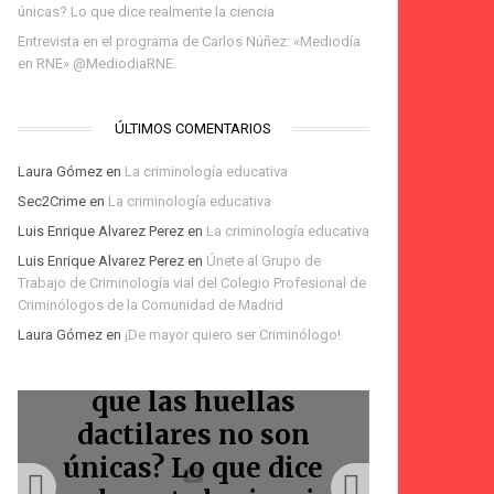
únicas? Lo que dice realmente la ciencia
Entrevista en el programa de Carlos Núñez: «Mediodía
en RNE» @MediodiaRNE.
ÚLTIMOS COMENTARIOS
Laura Gómez
en
La criminología educativa
Sec2Crime
en
La criminología educativa
Luis Enrique Alvarez Perez
en
La criminología educativa
Te espero en la Feria
Luis Enrique Alvarez Perez
en
Únete al Grupo de
del Libro de Madrid:
Trabajo de Criminología vial del Colegio Profesional de
Podcast Voces Amigas:
Podcast: Homicidios
firma de «La
Bienvenidos
Criminólogos de la Comunidad de Madrid
Laura Gómez
en
¡De mayor quiero ser Criminólogo!
La Marquesina
criminólogos
Marquesina»
viales
¿La IA ha demostrado
que las huellas
Entr
dactilares no son
progr
únicas? Lo que dice
Núñez: