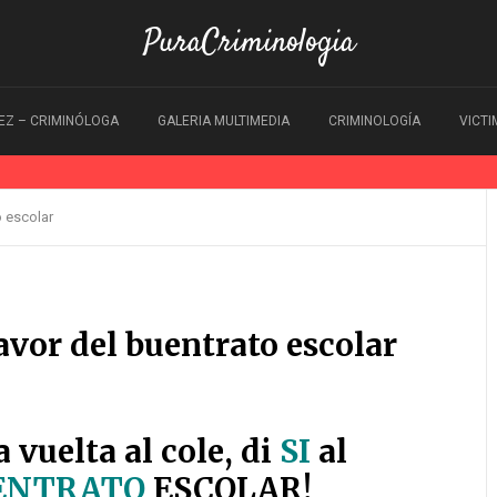
PuraCriminologia
EZ – CRIMINÓLOGA
GALERIA MULTIMEDIA
CRIMINOLOGÍA
VICT
 escolar
vor del buentrato escolar
a vuelta al cole, di
SI
al
ENTRATO
ESCOLAR!