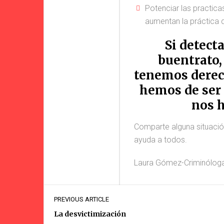
#Aquíhay1Cr
Potenciar las practica
aumentan la práctica 
Si detect
buentrato,
tenemos derech
hemos de ser 
nos h
Comparte alguna situació
ayuda a todos.
Laura Gómez-Criminólog
PREVIOUS ARTICLE
La desvictimización