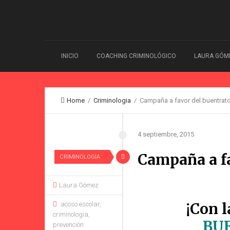
INICIO
COACHING CRIMINOLÓGICO
LAURA GÓM
Home
/
Criminologia
/ Campaña a favor del buentrato
4 septiembre, 2015
Campaña a fa
CRIMINOLOGIA
Laura Gómez
¡Con l
acoso escolar
,
criminologia
,
BU
prevención