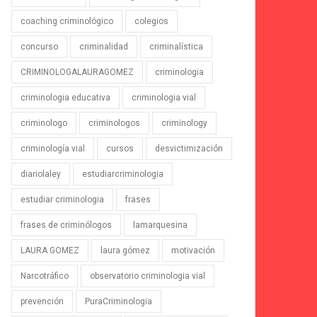
coaching criminológico
colegios
concurso
criminalidad
criminalística
CRIMINOLOGALAURAGOMEZ
criminologia
criminologia educativa
criminologia vial
criminologo
criminologos
criminology
criminología vial
cursos
desvictimización
diariolaley
estudiarcriminologia
estudiar criminologia
frases
frases de criminólogos
lamarquesina
LAURA GOMEZ
laura gómez
motivación
Narcotráfico
observatorio criminologia vial
prevención
PuraCriminologia