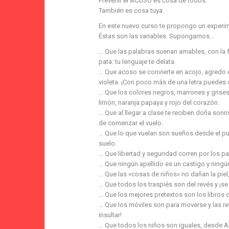
Prevenir el ACOSO es cosa de todos.
También es cosa tuya.
En este nuevo curso te propongo un experime
Éstas son las variables. Supongamos…
… Que las palabras suenan amables, con la fr
pata: tu lenguaje te delata.
… Que acoso se convierte en acojo, agredo en
violeta. ¡Con poco más de una letra puedes da
… Que los colores negros, marrones y grises 
limón, naranja papaya y rojo del corazón.
… Que al llegar a clase te reciben doña sonri
de comenzar el vuelo.
… Que lo que vuelan son sueños desde el pupi
suelo.
… Que libertad y seguridad corren por los p
… Que ningún apellido es un castigo y ning
… Que las «cosas de niños» no dañan la piel,
… Que todos los traspiés son del revés y ¡s
… Que los mejores pretextos son los libros d
… Que los móviles son para moverse y las rede
insultar!
… Que todos los niños son iguales, desde Al