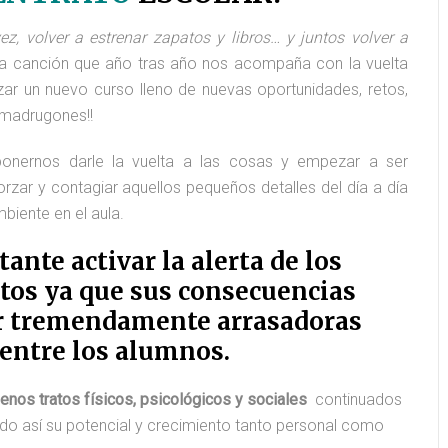
ez, volver a estrenar zapatos y libros… y juntos volver a
a canción que año tras año nos acompaña con la vuelta
ar un nuevo curso lleno de nuevas oportunidades, retos,
¡madrugones!!
onernos darle la vuelta a las cosas y empezar a ser
rzar y contagiar aquellos pequeños detalles del día a día
biente en el aula.
ante activar la alerta de los
tos ya que sus consecuencias
r tremendamente arrasadoras
entre los alumnos.
enos tratos físicos, psicológicos y sociales
continuados
ndo así su potencial y crecimiento tanto personal como