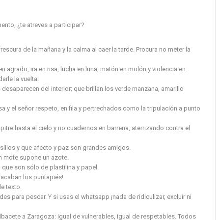
nto, ¿te atreves a participar?
escura de la mañana y la calma al caer la tarde. Procura no meter la
 agrado, ira en risa, lucha en luna, matón en molón y violencia en
rle la vuelta!
desaparecen del interior; que brillan los verde manzana, amarillo
sa y el señor respeto, en fila y pertrechados como la tripulación a punto
tre hasta el cielo y no cuadernos en barrena, aterrizando contra el
asillos y que afecto y paz son grandes amigos.
ún mote supone un azote.
 que son sólo de plastilina y papel.
e acaban los puntapiés!
e texto.
s para pescar. Y si usas el whatsapp ¡nada de ridiculizar, excluir ni
bacete a Zaragoza: igual de vulnerables, igual de respetables. Todos