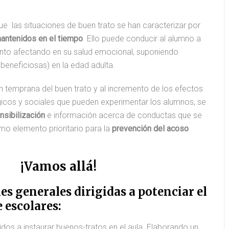
e las situaciones de buen trato se han caracterizar por
mantenidos en el tiempo
. Ello puede conducir al alumno a
ento afectando en su salud emocional, suponiendo
beneficiosas) en la edad adulta.
ón temprana del buen trato y al incremento de los efectos
ógicos y sociales que pueden experimentar los alumnos, se
sibilización
e información acerca de conductas que se
mo elemento prioritario para la
prevención del acoso
¡Vamos allá!
 generales dirigidas a potenciar el
 escolares:
gidos a instaurar buenos-tratos en el aula. Elaborando un