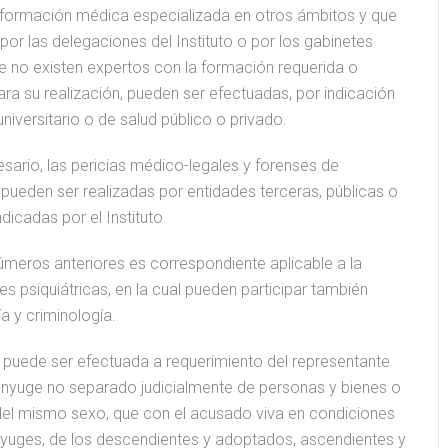
iminologo
#aquíhay1criminólogo
e formación médica especializada en otros ámbitos y que
por las delegaciones del Instituto o por los gabinetes
e no existen expertos con la formación requerida o
ra su realización, pueden ser efectuadas, por indicación
 universitario o de salud público o privado.
sario, las pericias médico-legales y forenses de
 pueden ser realizadas por entidades terceras, públicas o
dicadas por el Instituto.
úmeros anteriores es correspondiente aplicable a la
nes psiquiátricas, en la cual pueden participar también
a y criminología.
ca puede ser efectuada a requerimiento del representante
cónyuge no separado judicialmente de personas y bienes o
 del mismo sexo, que con el acusado viva en condiciones
nyuges, de los descendientes y adoptados, ascendientes y