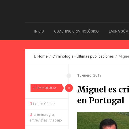
INICIO
COACHING CRIMINOLÓGICO
LAURA GÓM
Home
/
Criminologia
•
Últimas publicaciones
/ Miguel
15 enero, 2019
Miguel es cr
CRIMINOLOGIA
en Portugal
Laura Gómez
criminologia
,
entrevistas
,
trabajo