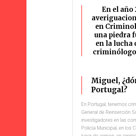
En el año
averiguacion
en Criminol
una piedra 
en la lucha
criminólogos
Miguel, ¿dó
Portugal?
En Portugal, tenemos crimi
General de Reinserción S
investigadores en las co
Policía Municipal, en los
lugar de crimen, en empr