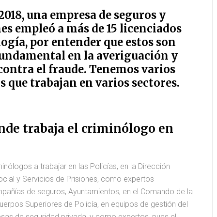
 2018, una empresa de seguros y
es empleó a más de 15 licenciados
ogía, por entender que estos son
fundamental en la averiguación y
 contra el fraude. Tenemos varios
 que trabajan en varios sectores.
nde trabaja el criminólogo en
nólogos a trabajar en las Policías, en la Dirección
ocial y Servicios de Prisiones, como expertos
mpañías de seguros, Ayuntamientos, en el Comando de la
 Cuerpos Superiores de Policía, en equipos de gestión del
esas de seguridad privada, y como expertos, pues el