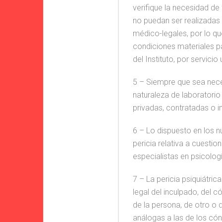
#Aquíhay1Cr
verifique la necesidad d
no puedan ser realizadas 
médico-legales, por lo qu
condiciones materiales pa
del Instituto, por servicio
5 – Siempre que sea nece
naturaleza de laboratorio
privadas, contratadas o in
6 – Lo dispuesto en los n
pericia relativa a cuestio
especialistas en psicologí
7 – La pericia psiquiátri
legal del inculpado, del 
de la persona, de otro o
análogas a las de los có