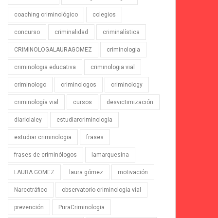
coaching criminológico
colegios
concurso
criminalidad
criminalística
CRIMINOLOGALAURAGOMEZ
criminologia
criminologia educativa
criminologia vial
criminologo
criminologos
criminology
criminología vial
cursos
desvictimización
diariolaley
estudiarcriminologia
estudiar criminologia
frases
frases de criminólogos
lamarquesina
LAURA GOMEZ
laura gómez
motivación
Narcotráfico
observatorio criminologia vial
prevención
PuraCriminologia