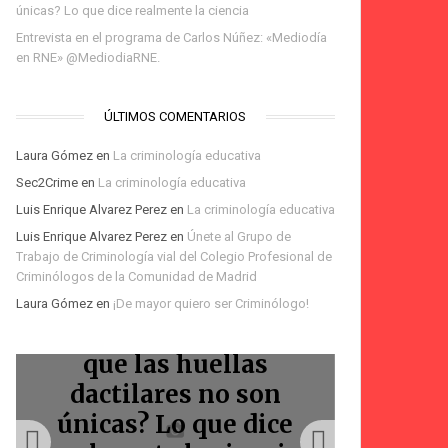
únicas? Lo que dice realmente la ciencia
Entrevista en el programa de Carlos Núñez: «Mediodía
en RNE» @MediodiaRNE.
ÚLTIMOS COMENTARIOS
Laura Gómez
en
La criminología educativa
Sec2Crime
en
La criminología educativa
Luis Enrique Alvarez Perez
en
La criminología educativa
Te espero en la Feria
Luis Enrique Alvarez Perez
en
Únete al Grupo de
del Libro de Madrid:
Trabajo de Criminología vial del Colegio Profesional de
Podcast Voces Amigas:
Podcast: Homicidios
firma de «La
Bienvenidos
Criminólogos de la Comunidad de Madrid
Laura Gómez
en
¡De mayor quiero ser Criminólogo!
La Marquesina
criminólogos
Marquesina»
viales
¿La IA ha demostrado
que las huellas
Entr
dactilares no son
progr
únicas? Lo que dice
Núñez: