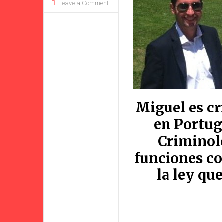
Leave a Comment
Miguel es cr
en Portuga
Criminolo
funciones co
la ley qu