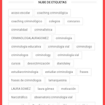
NUBE DE ETIQUETAS
acoso escolar
coaching criminológica
coaching criminológico
colegios
concurso
criminalidad
criminalística
CRIMINOLOGALAURAGOMEZ
criminologia
criminologia educativa
criminologia vial
criminologo
criminologos
criminology
criminología vial
cursos
desvictimización
diariolaley
estudiarcriminologia
estudiar criminologia
frases
frases de criminólogos
lamarquesina
LAURA GOMEZ
laura gómez
motivación
Narcotráfico
observatorio criminologia vial