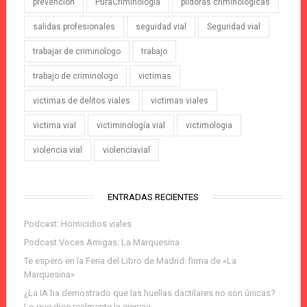
prevención
PuraCriminologia
píldoras criminológicas
salidas profesionales
seguidad vial
Seguridad vial
trabajar de criminologo
trabajo
trabajo de criminologo
victimas
victimas de delitos viales
victimas viales
victima vial
victiminología vial
victimologia
violencia vial
violenciavial
ENTRADAS RECIENTES
Podcast: Homicidios viales
Podcast Voces Amigas: La Marquesina
Te espero en la Feria del Libro de Madrid: firma de «La
Marquesina»
¿La IA ha demostrado que las huellas dactilares no son únicas?
Lo que dice realmente la ciencia