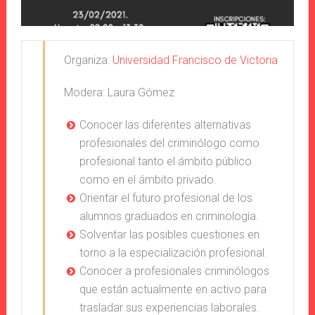
Organiza:
Universidad Francisco de Victoria
Modera: Laura Gómez
Conocer las diferentes alternativas
profesionales del criminólogo como
profesional tanto el ámbito público
como en el ámbito privado.
Orientar el futuro profesional de los
alumnos graduados en criminología.
Solventar las posibles cuestiones en
torno a la especialización profesional.
Conocer a profesionales criminólogos
que están actualmente en activo para
trasladar sus experiencias laborales.