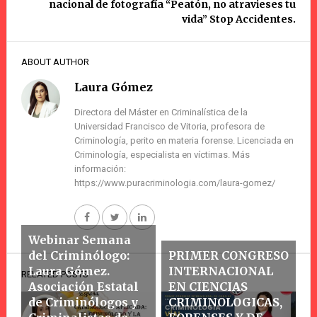
nacional de fotografía “Peatón, no atravieses tu
vida” Stop Accidentes.
ABOUT AUTHOR
Laura Gómez
Directora del Máster en Criminalística de la
Universidad Francisco de Vitoria, profesora de
Criminología, perito en materia forense. Licenciada en
Criminología, especialista en víctimas. Más
información:
https://www.puracriminologia.com/laura-gomez/
Webinar Semana
del Criminólogo:
PRIMER CONGRESO
Laura Gómez.
INTERNACIONAL
RELATED POSTS
Asociación Estatal
EN CIENCIAS
de Criminólogos y
CRIMINOLOGICAS,