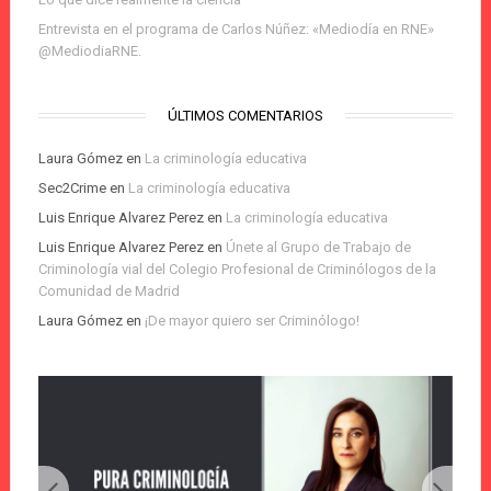
Entrevista en el programa de Carlos Núñez: «Mediodía en RNE»
@MediodiaRNE.
ÚLTIMOS COMENTARIOS
Laura Gómez
en
La criminología educativa
Sec2Crime
en
La criminología educativa
Luis Enrique Alvarez Perez
en
La criminología educativa
Luis Enrique Alvarez Perez
en
Únete al Grupo de Trabajo de
Criminología vial del Colegio Profesional de Criminólogos de la
Comunidad de Madrid
Laura Gómez
en
¡De mayor quiero ser Criminólogo!