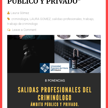
PÚBLICO Y PRIVADO”
Laura Gómez
criminologia
,
LAURA GOMEZ
,
salidas profesionales
,
trabajo
,
trabajo de criminologo
Leave a Comment