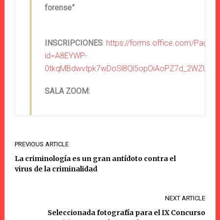
forense”
INSCRIPCIONES
:
https://forms.office.com/Page
id=A8EYWP-
0tkqMBdwvtpk7wDoSl8Ql5opOiAoPZ7d_2WZU
SALA ZOOM:
PREVIOUS ARTICLE
La criminología es un gran antídoto contra el
virus de la criminalidad
NEXT ARTICLE
Seleccionada fotografía para el IX Concurso