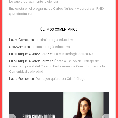
Lo que dice realmente la ciencia
Entrevista en el programa de Carlos Núñez: «Mediodía en RNE»
@MediodiaRNE.
ÚLTIMOS COMENTARIOS
Laura Gómez
en
La criminología educativa
Sec2Crime
en
La criminología educativa
Luis Enrique Alvarez Perez
en
La criminología educativa
Luis Enrique Alvarez Perez
en
Únete al Grupo de Trabajo de
Criminología vial del Colegio Profesional de Criminólogos de la
Comunidad de Madrid
Laura Gómez
en
¡De mayor quiero ser Criminólogo!