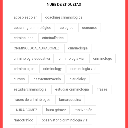
NUBE DE ETIQUETAS
acoso escolar
coaching criminológica
coaching criminológico
colegios
concurso
criminalidad
criminalística
CRIMINOLOGALAURAGOMEZ
criminologia
criminologia educativa
criminologia vial
criminologo
criminologos
criminology
criminología vial
cursos
desvictimización
diariolaley
estudiarcriminologia
estudiar criminologia
frases
frases de criminólogos
lamarquesina
LAURA GOMEZ
laura gómez
motivación
Narcotráfico
observatorio criminologia vial