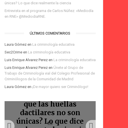
únicas? Lo que dice realmente la ciencia
Entrevista en el programa de Carlos Núñez: «Mediodía
en RNE» @MediodiaRNE.
ÚLTIMOS COMENTARIOS
Laura Gómez
en
La criminología educativa
Sec2Crime
en
La criminología educativa
Luis Enrique Alvarez Perez
en
La criminología educativa
Te espero en la Feria
Luis Enrique Alvarez Perez
en
Únete al Grupo de
del Libro de Madrid:
Trabajo de Criminología vial del Colegio Profesional de
Podcast Voces Amigas:
Podcast: Homicidios
firma de «La
Bienvenidos
Criminólogos de la Comunidad de Madrid
Laura Gómez
en
¡De mayor quiero ser Criminólogo!
La Marquesina
criminólogos
Marquesina»
viales
¿La IA ha demostrado
que las huellas
Entr
dactilares no son
progr
únicas? Lo que dice
Núñez: