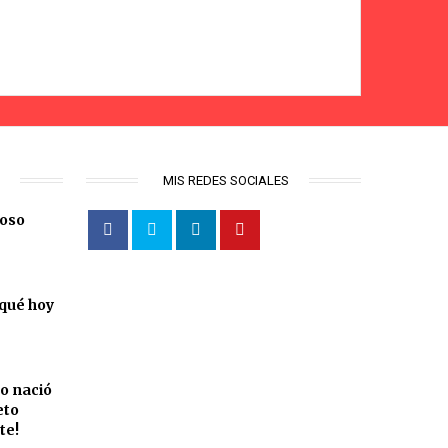
S
MIS REDES SOCIALES
coso
 qué hoy
o nació
eto
te!