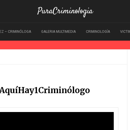
PuraCriminologia
EZ – CRIMINÓLOGA
GALERIA MULTIMEDIA
CRIMINOLOGÍA
VICT
#AquíHay1Criminólogo