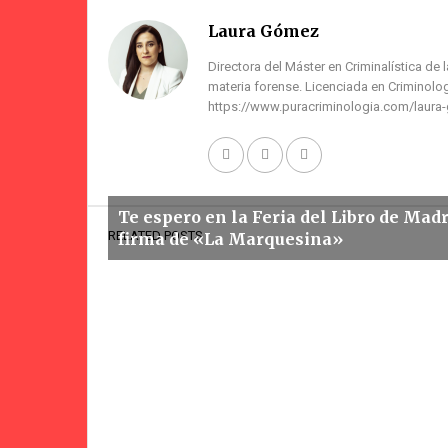
#Aquíhay1Cr
Laura Gómez
Directora del Máster en Criminalística de 
materia forense. Licenciada en Criminolog
https://www.puracriminologia.com/laura
Te espero en la Feria del Libro de Madr
RELATED POSTS
firma de «La Marquesina»