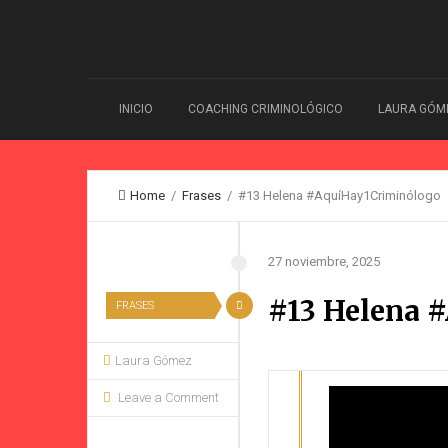
INICIO
COACHING CRIMINOLÓGICO
LAURA GÓM
Home
/
Frases
/ #13 Helena #AquíHay1Criminólogo
27 noviembre, 2025
#13 Helena 
FRASES
Laura Gómez
Leave a Comment