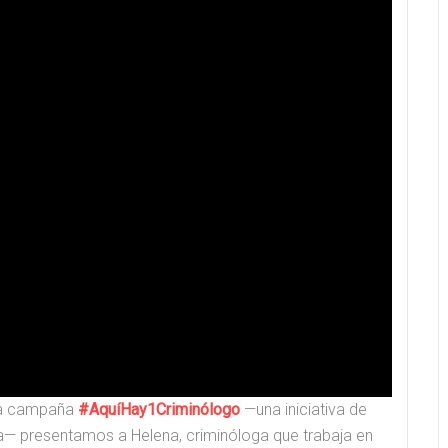
 la campaña
#AquíHay1Criminólogo
—una iniciativa de
a— presentamos a Helena, criminóloga que trabaja en