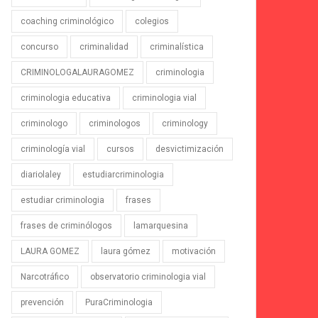
coaching criminológico
colegios
concurso
criminalidad
criminalística
CRIMINOLOGALAURAGOMEZ
criminologia
criminologia educativa
criminologia vial
criminologo
criminologos
criminology
criminología vial
cursos
desvictimización
diariolaley
estudiarcriminologia
estudiar criminologia
frases
frases de criminólogos
lamarquesina
LAURA GOMEZ
laura gómez
motivación
Narcotráfico
observatorio criminologia vial
prevención
PuraCriminologia