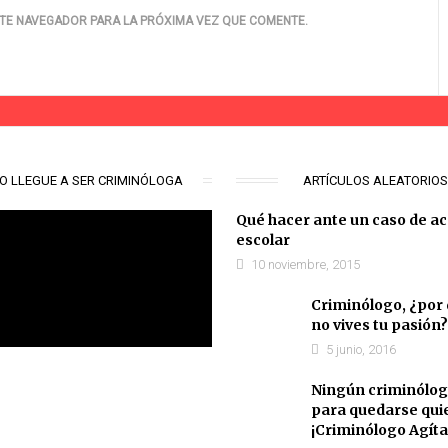
TE NAVEGADOR PARA LA PRÓXIMA VEZ QUE COMENTE.
O LLEGUE A SER CRIMINÓLOGA
ARTÍCULOS ALEATORIO
Qué hacer ante un caso de a
escolar
10 noviembre, 2015
Criminólogo, ¿por
no vives tu pasión?
5 junio, 2016
Ningún criminólog
para quedarse qui
¡Criminólogo Agíta