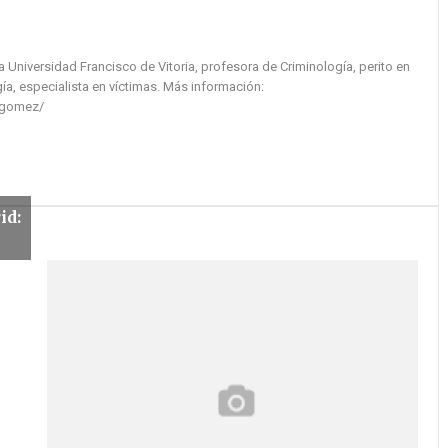
iminologo
#aquíhay1criminólogo
la Universidad Francisco de Vitoria, profesora de Criminología, perito en
ía, especialista en víctimas. Más información:
-gomez/
id: