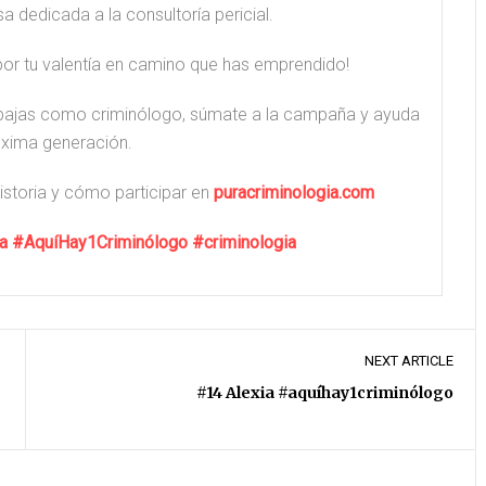
 dedicada a la consultoría pericial.
por tu valentía en camino que has emprendido!
rabajas como criminólogo, súmate a la campaña y ayuda
róxima generación.
storia y cómo participar en
puracriminologia.com
a
#AquíHay1Criminólogo
#criminologia
NEXT ARTICLE
#14 Alexia #aquíhay1criminólogo
Hugo
#18 María de Sebastián