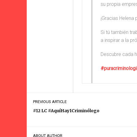
su propia empresa
¡Gracias Helena 
Si tú también t
a inspirar a la p
Descubre cada hi
#puracriminologi
PREVIOUS ARTICLE
#12 LC #AquíHay1Criminólogo
#20 
ABOUT AUTHOR