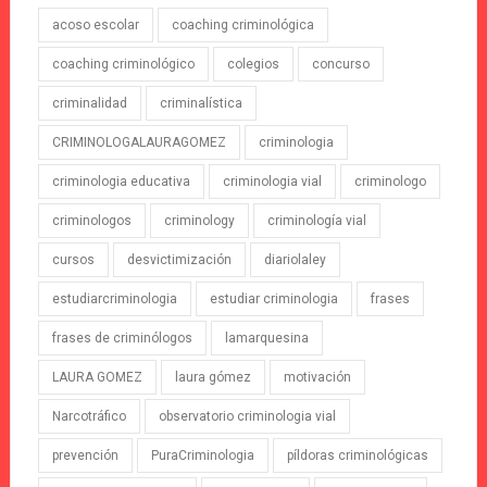
acoso escolar
coaching criminológica
coaching criminológico
colegios
concurso
criminalidad
criminalística
CRIMINOLOGALAURAGOMEZ
criminologia
criminologia educativa
criminologia vial
criminologo
criminologos
criminology
criminología vial
cursos
desvictimización
diariolaley
estudiarcriminologia
estudiar criminologia
frases
frases de criminólogos
lamarquesina
LAURA GOMEZ
laura gómez
motivación
Narcotráfico
observatorio criminologia vial
prevención
PuraCriminologia
píldoras criminológicas