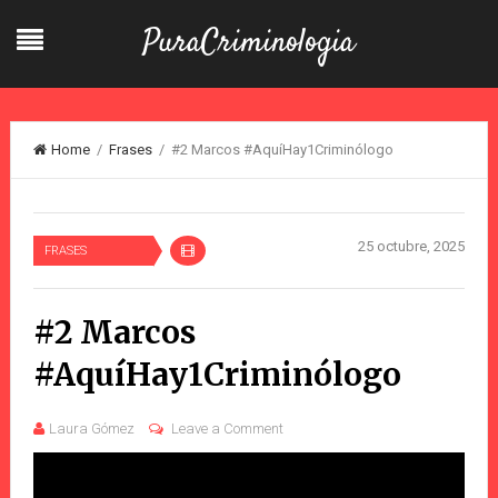
PuraCriminologia
Home
/
Frases
/ #2 Marcos #AquíHay1Criminólogo
25 octubre, 2025
FRASES
#2 Marcos
#AquíHay1Criminólogo
Laura Gómez
Leave a Comment