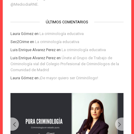
@MediodiaRNE.
ÚLTIMOS COMENTARIOS
Laura Gómez
en
La criminología educativa
Sec2Crime
en
La criminología educativa
Luis Enrique Alvarez Perez
en
La criminología educativa
Luis Enrique Alvarez Perez
en
Únete al Grupo de Trabajo de
Criminología vial del Colegio Profesional de Criminólogos de la
Comunidad de Madrid
Laura Gómez
en
¡De mayor quiero ser Criminólogo!