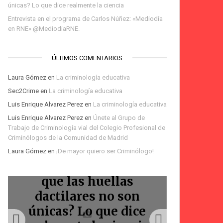
únicas? Lo que dice realmente la ciencia
Entrevista en el programa de Carlos Núñez: «Mediodía
en RNE» @MediodiaRNE.
ÚLTIMOS COMENTARIOS
Laura Gómez
en
La criminología educativa
Sec2Crime
en
La criminología educativa
Luis Enrique Alvarez Perez
en
La criminología educativa
Te espero en la Feria
Luis Enrique Alvarez Perez
en
Únete al Grupo de
del Libro de Madrid:
Trabajo de Criminología vial del Colegio Profesional de
Podcast Voces Amigas:
Podcast: Homicidios
firma de «La
Bienvenidos
Criminólogos de la Comunidad de Madrid
Laura Gómez
en
¡De mayor quiero ser Criminólogo!
La Marquesina
criminólogos
Marquesina»
viales
¿La IA ha demostrado
que las huellas
Entr
dactilares no son
progr
únicas? Lo que dice
Núñez: