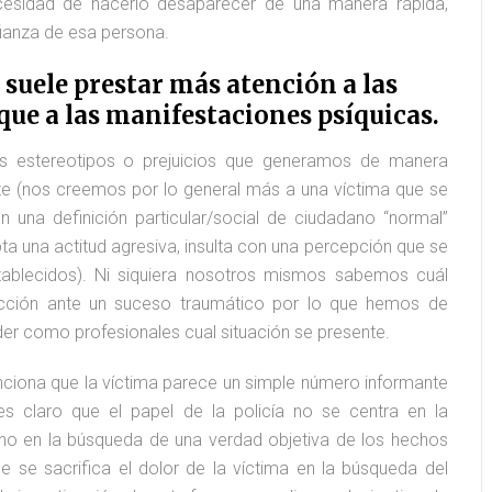
ecesidad de hacerlo desaparecer de una manera rápida,
fianza de esa persona.
 suele prestar más atención a las
 que a las manifestaciones psíquicas.
s estereotipos o prejuicios que generamos de manera
te (nos creemos por lo general más a una víctima que se
 una definición particular/social de ciudadano “normal”
a una actitud agresiva, insulta con una percepción que se
tablecidos). Ni siquiera nosotros mismos sabemos cuál
eacción ante un suceso traumático por lo que hemos de
der como profesionales cual situación se presente.
ciona que la víctima parece un simple número informante
 es claro que el papel de la policía no se centra en la
sino en la búsqueda de una verdad objetiva de los hechos
ue se sacrifica el dolor de la víctima en la búsqueda del