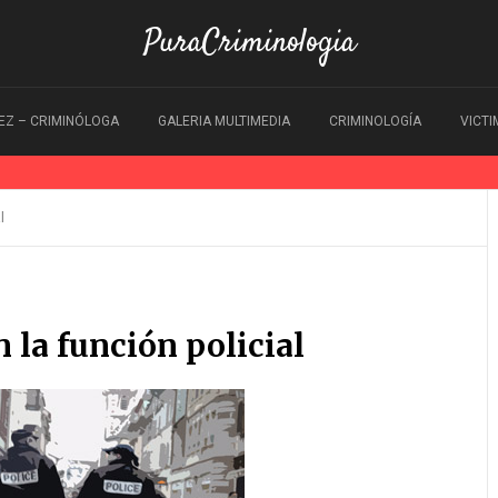
PuraCriminologia
EZ – CRIMINÓLOGA
GALERIA MULTIMEDIA
CRIMINOLOGÍA
VICT
l
 la función policial