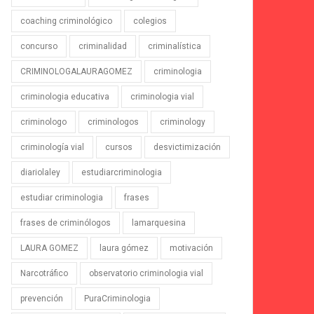
coaching criminológico
colegios
concurso
criminalidad
criminalística
CRIMINOLOGALAURAGOMEZ
criminologia
criminologia educativa
criminologia vial
criminologo
criminologos
criminology
criminología vial
cursos
desvictimización
diariolaley
estudiarcriminologia
estudiar criminologia
frases
frases de criminólogos
lamarquesina
LAURA GOMEZ
laura gómez
motivación
Narcotráfico
observatorio criminologia vial
prevención
PuraCriminologia