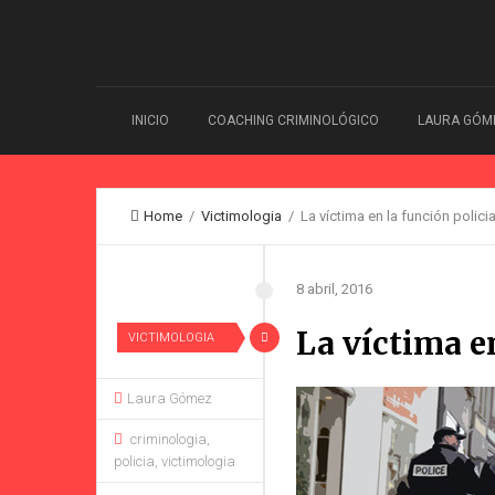
INICIO
COACHING CRIMINOLÓGICO
LAURA GÓM
Home
/
Victimologia
/ La víctima en la función policia
8 abril, 2016
La víctima en
VICTIMOLOGIA
Laura Gómez
criminologia
,
policia
,
victimologia