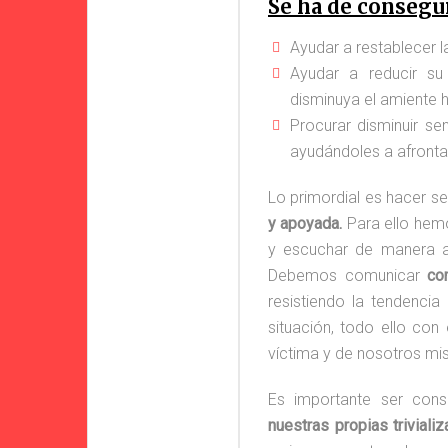
#Aquíhay1Cr
Se ha de consegui
Ayudar a restablecer l
Ayudar a reducir su
disminuya el amiente h
Procurar disminuir se
ayudándoles a afrontar 
Lo primordial es hacer se
y apoyada.
Para ello he
y escuchar de manera ac
Debemos comunicar
co
resistiendo la tendencia
situación, todo ello con
víctima y de nosotros m
Es importante ser cons
nuestras propias triviali