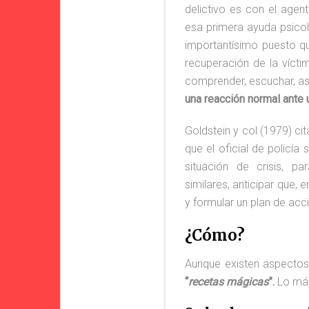
delictivo es con el agen
esa primera ayuda psicol
importantísimo puesto q
recuperación de la víct
comprender, escuchar, as
una reacción normal ante 
Goldstein y col (1979) ci
que el oficial de policía
situación de crisis, p
similares, anticipar que, 
y formular un plan de acc
¿Cómo?
Aunque existen aspectos
“
recetas mágicas
”.
Lo más
#20 