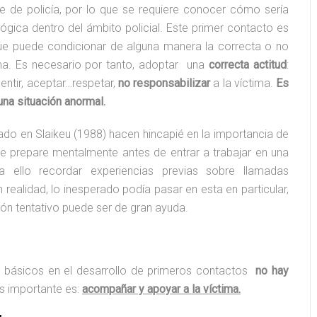
te de policía, por lo que se requiere conocer cómo sería
ógica dentro del ámbito policial. Este primer contacto es
ue puede condicionar de alguna manera la correcta o no
ima. Es necesario por tanto, adoptar una
correcta actitud
:
entir, aceptar…respetar,
no responsabilizar
a la víctima.
Es
una situación anormal.
tado en Slaikeu (1988) hacen hincapié en la importancia de
 se prepare mentalmente antes de entrar a trabajar en una
ara ello recordar experiencias previas sobre llamadas
en realidad, lo inesperado podía pasar en esta en particular,
ión tentativo puede ser de gran ayuda.
 básicos en el desarrollo de primeros contactos
no hay
 importante es:
acompañar y apoyar a la víctima.
Hugo
#18 María de Sebastián