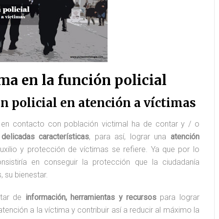
ma en la función policial
n policial en atención a víctimas
en contacto con población victimal ha de contar y / o
delicadas características
, para así, lograr una
atención
xilio y protección de víctimas se refiere. Ya que por lo
onsistiría en conseguir la protección que la ciudadanía
 su bienestar.
otar de
información, herramientas y recursos
para lograr
ención a la víctima y contribuir así a reducir al máximo la