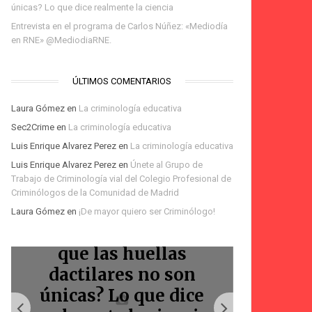
únicas? Lo que dice realmente la ciencia
Entrevista en el programa de Carlos Núñez: «Mediodía
en RNE» @MediodiaRNE.
ÚLTIMOS COMENTARIOS
Laura Gómez
en
La criminología educativa
Sec2Crime
en
La criminología educativa
Luis Enrique Alvarez Perez
en
La criminología educativa
Te espero en la Feria
Luis Enrique Alvarez Perez
en
Únete al Grupo de
del Libro de Madrid:
Trabajo de Criminología vial del Colegio Profesional de
Podcast Voces Amigas:
Podcast: Homicidios
firma de «La
Bienvenidos
Criminólogos de la Comunidad de Madrid
Laura Gómez
en
¡De mayor quiero ser Criminólogo!
La Marquesina
criminólogos
Marquesina»
viales
¿La IA ha demostrado
que las huellas
Entr
dactilares no son
progr
únicas? Lo que dice
Núñez: