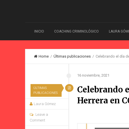
INICIO
COACHING CRIMINOLÓGICO
LAURA GÓM
Home
/
Últimas publicaciones
/ Celebrando el día d
16 noviembre, 2021
Celebrando e
ÚLTIMAS
PUBLICACIONES
Herrera en 
Laura Gómez
Leave a
Comment