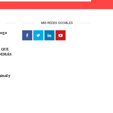
S
MIS REDES SOCIALES
logo
 QUE
DEMÁS
inal y