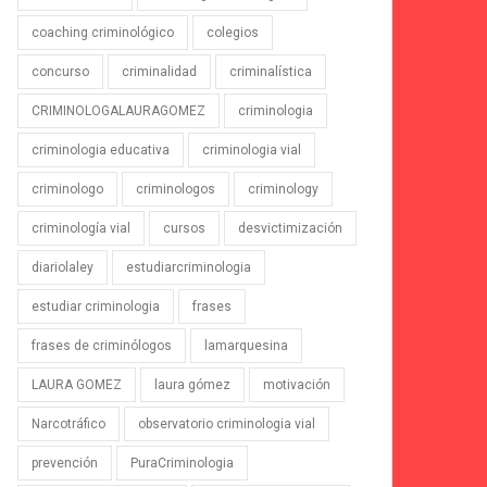
coaching criminológico
colegios
concurso
criminalidad
criminalística
CRIMINOLOGALAURAGOMEZ
criminologia
criminologia educativa
criminologia vial
criminologo
criminologos
criminology
criminología vial
cursos
desvictimización
diariolaley
estudiarcriminologia
estudiar criminologia
frases
frases de criminólogos
lamarquesina
LAURA GOMEZ
laura gómez
motivación
Narcotráfico
observatorio criminologia vial
prevención
PuraCriminologia