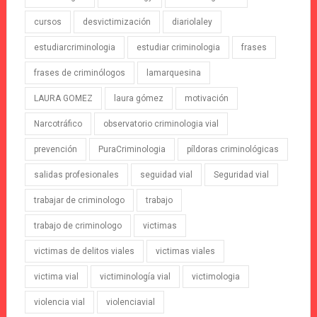
cursos
desvictimización
diariolaley
estudiarcriminologia
estudiar criminologia
frases
frases de criminólogos
lamarquesina
LAURA GOMEZ
laura gómez
motivación
Narcotráfico
observatorio criminologia vial
prevención
PuraCriminologia
píldoras criminológicas
salidas profesionales
seguidad vial
Seguridad vial
trabajar de criminologo
trabajo
trabajo de criminologo
victimas
victimas de delitos viales
victimas viales
victima vial
victiminología vial
victimologia
violencia vial
violenciavial