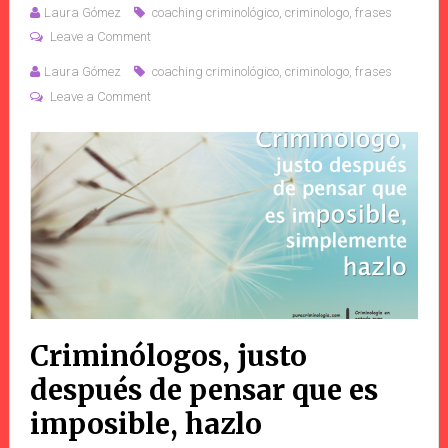
Laura Gómez
coaching criminológico
,
criminologo
,
frases
Leave a Comment
Laura Gómez
coaching criminológico
,
criminologo
,
frases
Leave a Comment
Criminólogos, justo
después de pensar que es
imposible, hazlo